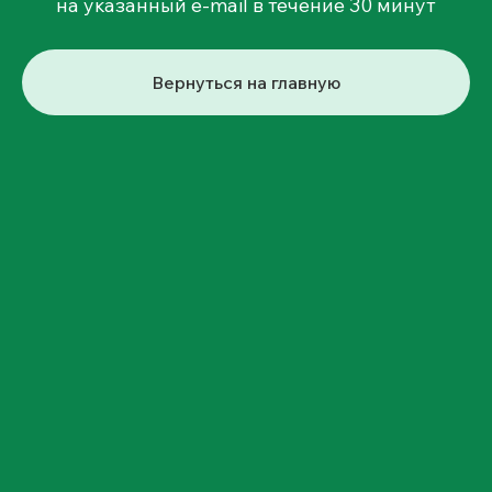
на указанный e-mail в течение 30 минут
Вернуться на главную
Остались вопросы?
Мы готовы подробно рассказать, как
КлинерФинанс поможет восстановить
финансовую репутацию и получить
доступ к лучшим финансовым условиям
банков